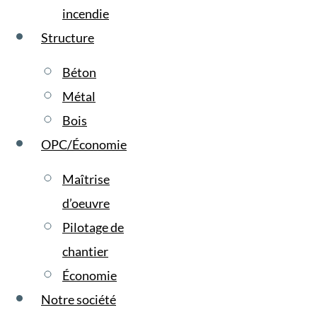
incendie
Structure
Béton
Métal
Bois
OPC/Économie
Maîtrise
d’oeuvre
Pilotage de
chantier
Économie
Notre société