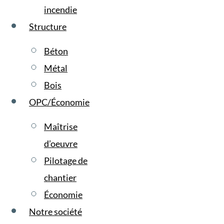
incendie
Structure
Béton
Métal
Bois
OPC/Économie
Maîtrise
d’oeuvre
Pilotage de
chantier
Économie
Notre société