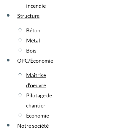
incendie
Structure
Béton
Métal
Bois
OPC/Économie
Maîtrise
d’oeuvre
Pilotage de
chantier
Économie
Notre société