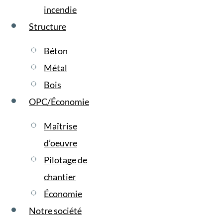
incendie
Structure
Béton
Métal
Bois
OPC/Économie
Maîtrise
d’oeuvre
Pilotage de
chantier
Économie
Notre société