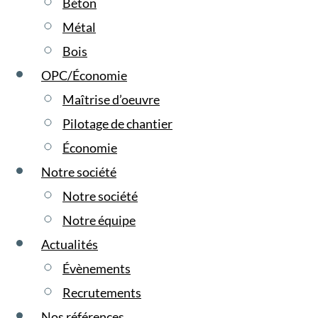
Béton
Métal
Bois
OPC/Économie
Maîtrise d’oeuvre
Pilotage de chantier
Économie
Notre société
Notre société
Notre équipe
Actualités
Évènements
Recrutements
Nos références