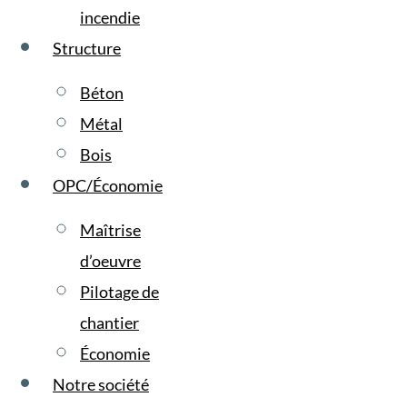
incendie
Structure
Béton
Métal
Bois
OPC/Économie
Maîtrise
d’oeuvre
Pilotage de
chantier
Économie
Notre société