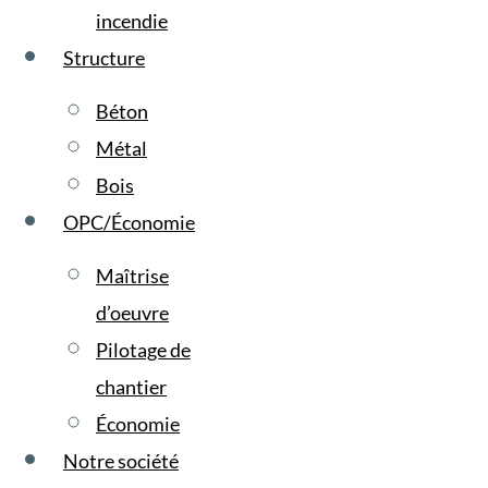
incendie
Structure
Béton
Métal
Bois
OPC/Économie
Maîtrise
d’oeuvre
Pilotage de
chantier
Économie
Notre société