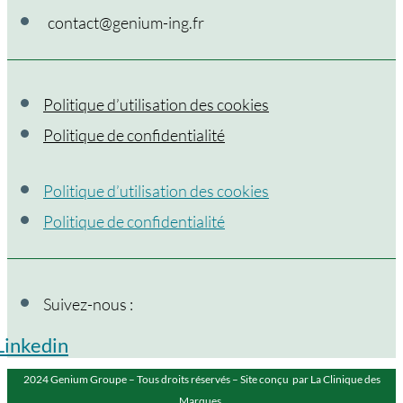
contact@genium-ing.fr
Politique d’utilisation des cookies
Politique de confidentialité
Politique d’utilisation des cookies
Politique de confidentialité
Suivez-nous :
Linkedin
2024 Genium Groupe – Tous droits réservés – Site conçu par La Clinique des
Marques.